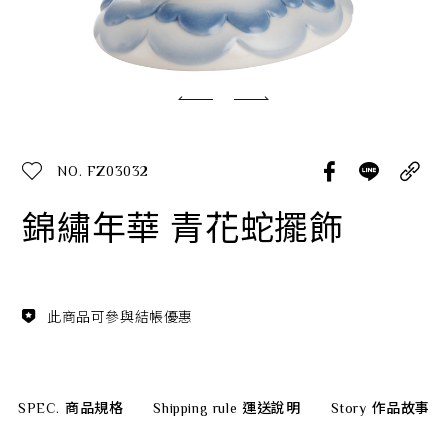
經典系列
SERVICE INFO. 客服聯繫方式
ecshop@franzcollection.com.tw
NO. FZ03032
+886-2-2767-3320
0800-889-886
錦繡年華 青花蛇擺飾
+886-2-2765-4174
此商品可參與結帳優惠
SPEC.
商品規格
Shipping rule
運送說明
Story
作品故事