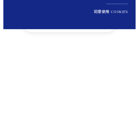
同意使用 COOKIES
NT$ 9,600
1
定價
Tips
貼心提醒
離島運送將無法納入免運優惠