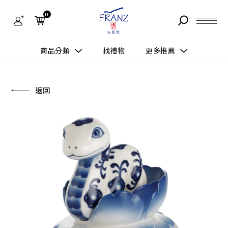
法
藍
0
瓷
購
物
故事 STORY
網
商品分類
找禮物
更多推薦
站-
產
據點 STORE
品
更多推薦
所有作品
返回
商品 PRODUCT
所有作品
作品功能
新訊 NEWS
查看分類
新品上市
送禮情境
常見問題 FAQ
送禮推薦
所有作品
新品上市
生活靈感
送禮推薦
聯絡我們 CONTACT
尊榮典藏
會員中心 MEMBER
主題鑑賞