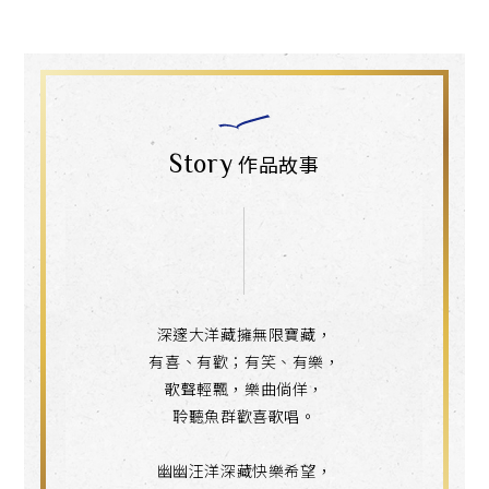
Story
作品故事
深邃大洋藏擁無限寶藏，
有喜、有歡；有笑、有樂，
歌聲輕飄，樂曲倘佯，
聆聽魚群歡喜歌唱。
幽幽汪洋深藏快樂希望，