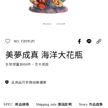
經典系列
SERVICE INFO. 客服聯繫方式
ecshop@franzcollection.com.tw
NO. FZ01523
+886-2-2767-3320
0800-889-886
美夢成真 海洋大花瓶
+886-2-2765-4174
全球限量2000件‧含木底座
此商品可參與結帳優惠
SPEC.
商品規格
Shipping rule
運送說明
Story
作品故事