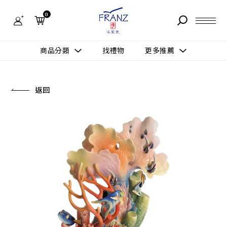
法
藍
0
瓷
購
物
故事 STORY
網
商品分類
找禮物
更多推薦
站-
產
據點 STORE
品
更多推薦
所有作品
返回
商品 PRODUCT
所有作品
作品功能
新訊 NEWS
查看分類
新品上市
送禮情境
常見問題 FAQ
送禮推薦
所有作品
新品上市
生活靈感
送禮推薦
聯絡我們 CONTACT
尊榮典藏
會員中心 MEMBER
主題鑑賞