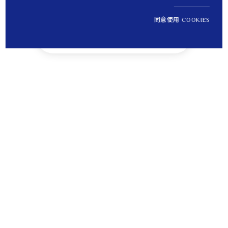
同意使用 COOKIES
NT$ 5,800
1
定價
Tips
貼心提醒
離島運送將無法納入免運優惠