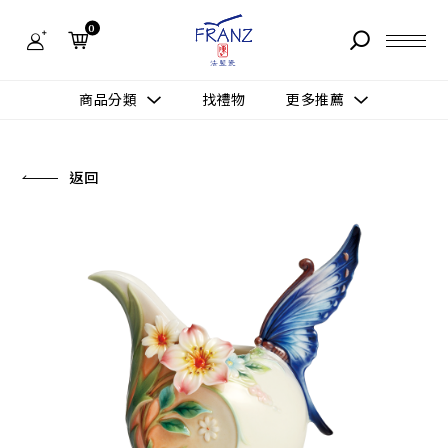
法
藍
0
瓷
購
物
故事 STORY
網
商品分類
找禮物
更多推薦
站-
產
據點 STORE
品
更多推薦
所有作品
返回
商品 PRODUCT
所有作品
作品功能
新訊 NEWS
查看分類
新品上市
送禮情境
常見問題 FAQ
送禮推薦
所有作品
新品上市
生活靈感
送禮推薦
聯絡我們 CONTACT
尊榮典藏
會員中心 MEMBER
主題鑑賞