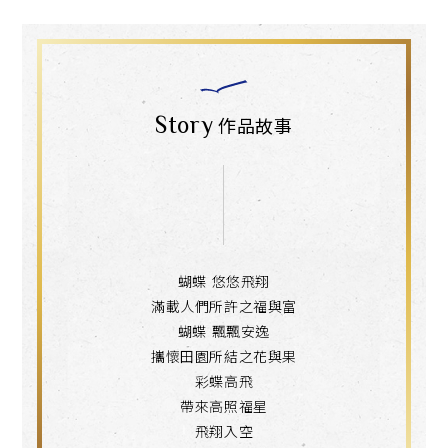
Story
作品故事
蝴蝶 悠悠飛翔
滿載人們所許之福與富
蝴蝶 飄飄安逸
攜懷田園所結之花與果
彩蝶高飛
帶來高照福星
飛翔入空