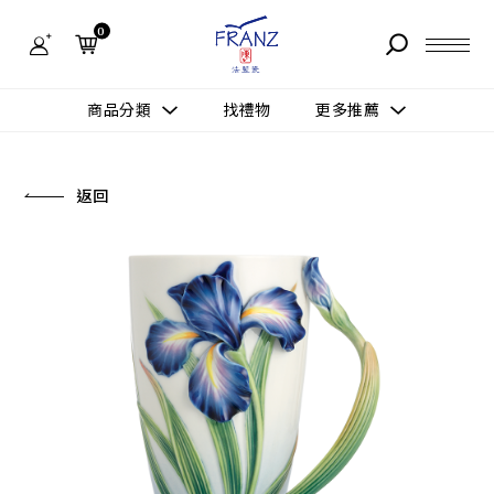
法
藍
0
瓷
購
物
故事 STORY
網
商品分類
找禮物
更多推薦
站-
產
據點 STORE
品
更多推薦
所有作品
返回
商品 PRODUCT
所有作品
作品功能
新訊 NEWS
查看分類
新品上市
送禮情境
常見問題 FAQ
送禮推薦
所有作品
新品上市
生活靈感
送禮推薦
聯絡我們 CONTACT
尊榮典藏
會員中心 MEMBER
主題鑑賞