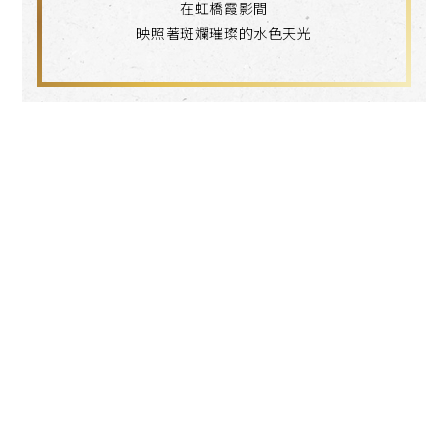
在虹橋霞影間
映照著斑斕璀璨的水色天光