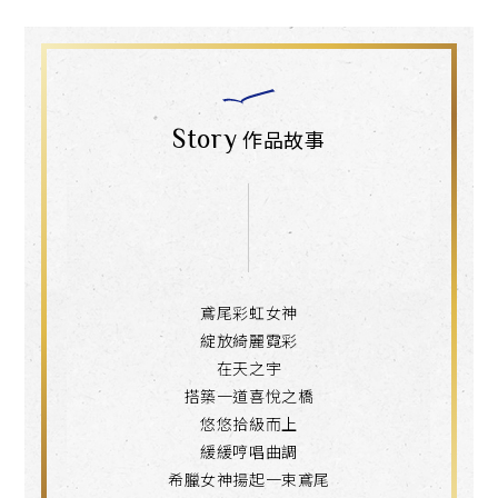
Story
作品故事
鳶尾彩虹女神
綻放綺麗霓彩
在天之宇
搭築一道喜悅之橋
悠悠拾級而上
緩緩哼唱曲調
希臘女神揚起一束鳶尾