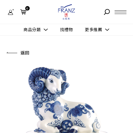
法
藍
0
瓷
購
物
故事 STORY
網
商品分類
找禮物
更多推薦
站-
產
據點 STORE
品
更多推薦
所有作品
返回
商品 PRODUCT
所有作品
作品功能
新訊 NEWS
查看分類
新品上市
送禮情境
常見問題 FAQ
送禮推薦
所有作品
新品上市
生活靈感
送禮推薦
聯絡我們 CONTACT
尊榮典藏
會員中心 MEMBER
主題鑑賞