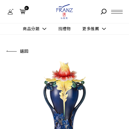
法
藍
0
瓷
購
物
故事 STORY
網
商品分類
找禮物
更多推薦
站-
產
據點 STORE
品
更多推薦
所有作品
返回
商品 PRODUCT
所有作品
作品功能
新訊 NEWS
查看分類
新品上市
送禮情境
常見問題 FAQ
送禮推薦
所有作品
新品上市
生活靈感
送禮推薦
聯絡我們 CONTACT
尊榮典藏
會員中心 MEMBER
主題鑑賞