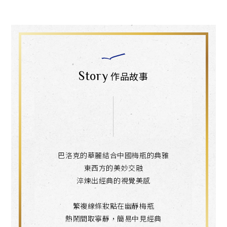
Story
作品故事
巴洛克的華麗結合中國梅瓶的典雅
東西方的美妙交融
淬煉出經典的視覺美感
繁複線條妝點在幽靜梅瓶
熱鬧間取寧靜，簡易中見經典