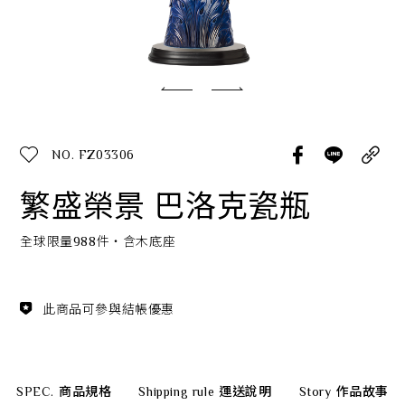
經典系列
SERVICE INFO. 客服聯繫方式
ecshop@franzcollection.com.tw
NO. FZ03306
+886-2-2767-3320
0800-889-886
繁盛榮景 巴洛克瓷瓶
+886-2-2765-4174
全球限量988件‧含木底座
此商品可參與結帳優惠
SPEC.
商品規格
Shipping rule
運送說明
Story
作品故事