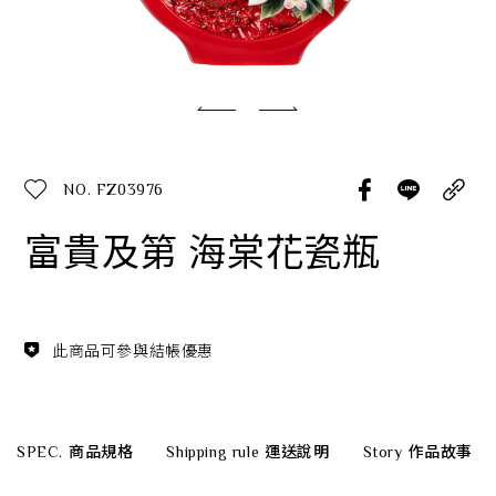
經典系列
SERVICE INFO. 客服聯繫方式
ecshop@franzcollection.com.tw
NO. FZ03976
+886-2-2767-3320
0800-889-886
富貴及第 海棠花瓷瓶
+886-2-2765-4174
此商品可參與結帳優惠
SPEC.
商品規格
Shipping rule
運送說明
Story
作品故事