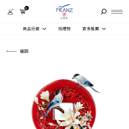
法
藍
0
瓷
購
物
故事 STORY
網
商品分類
找禮物
更多推薦
站-
產
據點 STORE
品
更多推薦
所有作品
返回
商品 PRODUCT
所有作品
作品功能
新訊 NEWS
查看分類
新品上市
送禮情境
常見問題 FAQ
送禮推薦
所有作品
新品上市
生活靈感
送禮推薦
聯絡我們 CONTACT
尊榮典藏
會員中心 MEMBER
主題鑑賞