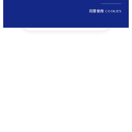
同意使用 COOKIES
NT$ 12,100
1
定價
Tips
貼心提醒
離島運送將無法納入免運優惠