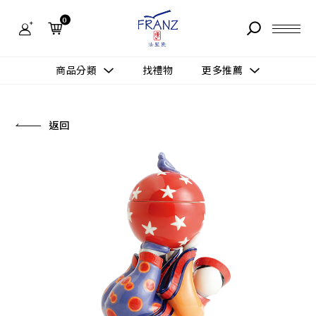
法
藍
0
瓷
購
物
故事 STORY
網
商品分類
找禮物
更多推薦
站-
產
據點 STORE
品
更多推薦
所有作品
返回
商品 PRODUCT
所有作品
作品功能
新訊 NEWS
查看分類
新品上市
送禮情境
常見問題 FAQ
送禮推薦
所有作品
新品上市
生活靈感
送禮推薦
聯絡我們 CONTACT
尊榮典藏
會員中心 MEMBER
主題鑑賞