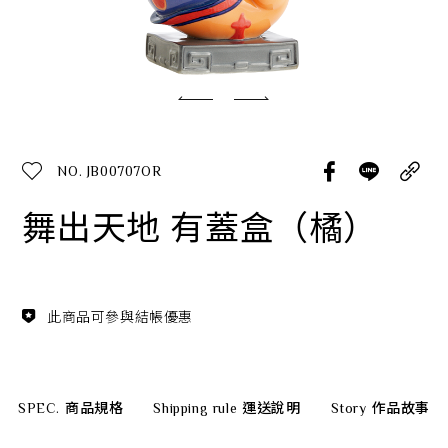
經典系列
SERVICE INFO. 客服聯繫方式
ecshop@franzcollection.com.tw
NO. JB00707OR
+886-2-2767-3320
0800-889-886
舞出天地 有蓋盒（橘）
+886-2-2765-4174
此商品可參與結帳優惠
SPEC.
商品規格
Shipping rule
運送說明
Story
作品故事