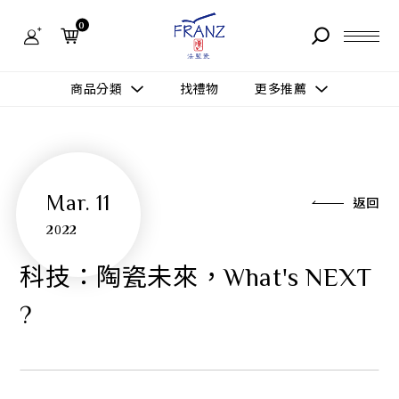
0
故事 STORY
商品分類
找禮物
更多推薦
據點 STORE
更多推薦
所有作品
商品 PRODUCT
所有作品
Mar. 11
作品功能
返回
新訊 NEWS
查看分類
新品上市
2022
送禮情境
常見問題 FAQ
送禮推薦
科技：陶瓷未來，What's NEXT
所有作品
新品上市
生活靈感
?
送禮推薦
聯絡我們 CONTACT
尊榮典藏
會員中心 MEMBER
主題鑑賞