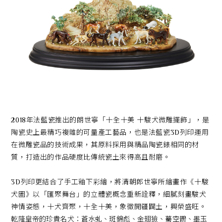
2018年法藍瓷推出的朗世寧「十全十美 十駿犬微雕擺飾」，是
陶瓷史上最精巧複雜的可量產工藝品，也是法藍瓷3D列印運用
在微雕瓷品的技術成果，其原料採用與精品陶瓷錶相同的材
質，打造出的作品硬度比傳統瓷土來得高且耐磨。
3D列印更結合了手工釉下彩繪，將清朝郎世寧所繪畫作《十駿
犬圖》以「匯聚舞台」的立體瓷概念重新詮釋，細膩刻畫駿犬
神情姿態，十犬齊聚，十全十美，象徵開疆闢土，興榮盛旺。
乾隆皇帝的珍貴名犬：蒼水虬、斑錦彪、金翅獫、驀空鵲、墨玉