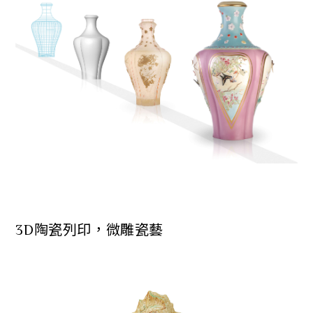
3D陶瓷列印，微雕瓷藝