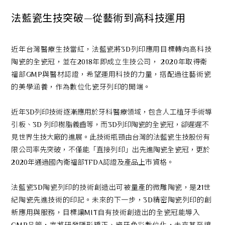
法藍瓷生技突破—從藝術到高科技運用
近年台灣醫療生技當紅，法藍瓷將3D列印應用目標轉向高科技
陶瓷的全瓷冠，並在2018年即成立生技公司， 2020年取得衛
福部GMP與醫材認證，希望運用科技的力量，搭配過往藝術瓷
的美學涵養，作為數位化瓷牙列印的開端。
近年3D列印技術逐漸應用於牙科醫療領域，包含人工植牙手術導
引板、3D 列印樹脂義齒等，而3D列印陶瓷的全瓷冠，卻遲遲不
見世界生技大廠的進展。此技術瓶頸由台灣的法藍瓷生技股份有
限公司率先突破，不僅能「直接列印」出先進陶瓷全瓷冠，更於
2020年通過國內衛福部TFDA認證及產品上市資格。
法藍瓷3D陶瓷列印的技術創造出可被量產的微雕陶瓷，是21世
紀陶瓷先進技術的印記。未來的下一步，3D精密陶瓷列印的創
新應用與服務，目標讓MIT自有技術創造出的全瓷冠能導入
搜尋
GMP品管，亦將研發隱形矯正、瓷牙色彩數位化，未來甚至讓