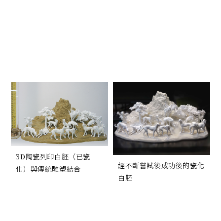
3D陶瓷列印白胚（已瓷
經不斷嘗試後成功後的瓷化
化）與傳統雕塑結合
白胚