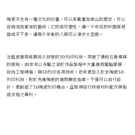
經典系列
陶瓷天生有一種文化的份量，可以承載重如泰山的歷史，可以
容納浩如星海的藝術；它的高可塑性，讓一千年前的中國貿易
器成天下走，讓兩千年後的人類可以漫步太空遊。
SERVICE INFO. 客服聯繫方式
ecshop@franzcollection.com.tw
法藍瓷運用長期投入研發的3D列印科技，突破了傳統石膏模具
+886-2-2767-3320
0800-889-886
的限制，20年來以先驅之姿於作品製程中大量運用電腦建模、
+886-2-2765-4174
逆向工程掃描，與3D列印各項技術。近年更投入於全陶瓷3D
列印科技，對於先進陶瓷的運用瞭若指掌。不僅可以自行設
計，更創造了3D陶瓷列印機台，且取得自行研發材料配方與製
造流程之專利。