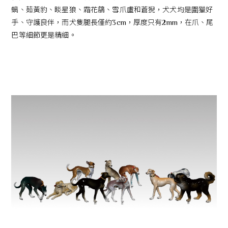
螭、茹黃豹、睒星狼、霜花鷂、雪爪盧和蒼猊，犬犬均是圍獵好
手、守護良伴，而犬隻腿長僅約3cm，厚度只有2mm，在爪、尾
巴等細節更是精細。